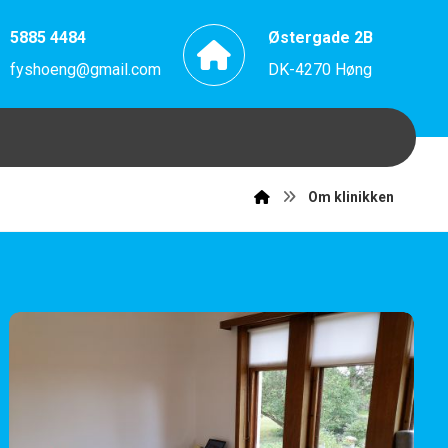
5885 4484
Østergade 2B
fyshoeng@gmail.com
DK-4270 Høng
Om klinikken