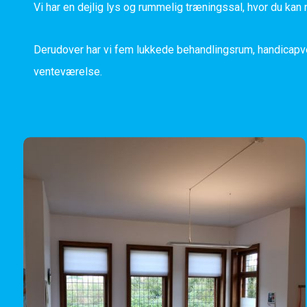
Vi har en dejlig lys og rummelig træningssal, hvor du kan
Derudover har vi fem lukkede behandlingsrum, handicapven
venteværelse.