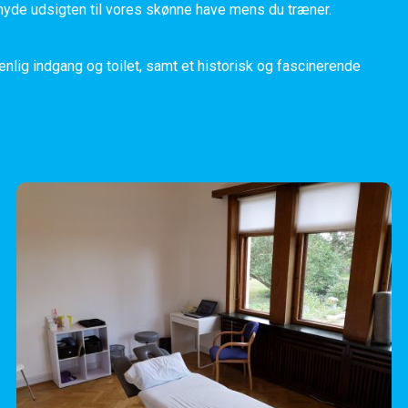
 nyde udsigten til vores skønne have mens du træner.
lig indgang og toilet, samt et historisk og fascinerende